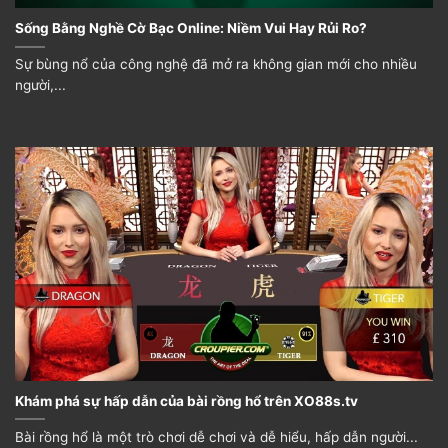
nên nâng cược và lúc nào nên bỏ cuộc.
Sống Bằng Nghề Cờ Bạc Online: Niềm Vui Hay Rủi Ro?
Sự bùng nổ của công nghệ đã mở ra không gian mới cho nhiều
Baccarat
người,...
Baccarat là một trò chơi khác trên XO88 thúc đẩy sự
tính toán và dự đoán. Trong trò chơi này, bạn sẽ đặt
cược vào một trong ba kết quả: người chơi thắng,
ngân hàng (dealer) thắng, hoặc hòa.
Cách chơi Baccarat hiệu quả
: Một trong những chìa
khóa để thành công trong Baccarat là quản lý ngân
sách cẩn thận. Đừng đặt cược quá nhiều vào một vòng
chơi duy nhất, mà hãy phân phối ngân sách của bạn
qua nhiều vòng chơi.
Chơi game bài XO88 có an toàn không?
XO88 hoạt động trên nền tảng công nghệ hiện đại,
Khám phá sự hấp dẫn của bài rồng hổ trên XO88s.tv
đảm bảo rằng thông tin cá nhân của bạn sẽ được bảo
Bài rồng hổ là một trò chơi dễ chơi và dễ hiểu, hấp dẫn người...