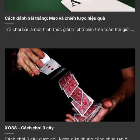
Nhắc nhở bản thân:
Lúc nào cũng nhớ số điểm của
Cách đánh bài thắng: Mẹo và chiến lược hiệu quả
mình và nhớ điểm số tối đa mà bạn có thể đạt được.
Trò chơi bài là một hình thức giải trí phổ biến trên toàn thế giới....
Quan sát và phân tích tình hình
Quan sát và phân tích tình hình của trò chơi là cách
hiệu quả để tiếp tục điều chỉnh chiến lược của bạn.
Bạn nên nhìn vào bài của bạn và bài của đối thủ, dựa
trên đó để quyết định hướng đi tiếp theo.
Khái quát toàn cảnh:
Cố gắng có cái nhìn toàn cảnh
về trò chơi và không bị áp lực bởi những diễn biến
ngắn hạn.
Biết dừng hợp lý
Việc cuối cùng và quan trọng nhất trong game bài
XO88 – Cách chơi 3 cây
XO88 là biết dừng hợp lý. Đôi khi, có thể bạn sẽ gặp
phải chuỗi thua liên tục. Nếu bạn cần phải cố gắng quá
Cách chơi 3 cây được coi là đơn giản nhưng cũng phức tạp ở