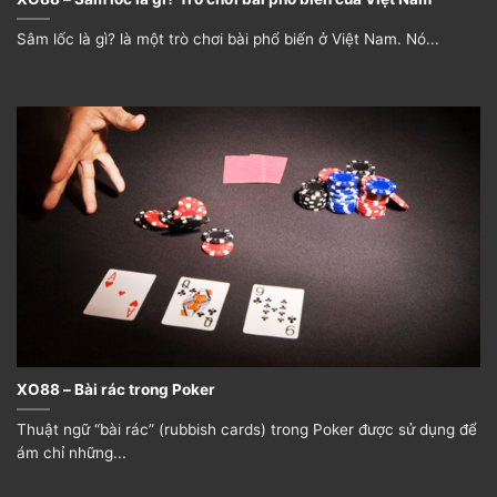
Game bài XO88 cung cấp chế độ chơi đa dạng, từ chế
Sâm lốc là gì? là một trò chơi bài phổ biến ở Việt Nam. Nó...
độ chơi một mình đến chế độ chơi cùng bạn bè. Người
chơi cũng có thể thử nghiệm các chiến lược khác nhau
để tìm ra phong cách chơi phù hợp nhất.
XO88 – Bài rác trong Poker
XO88 – sân chơi cho nhiều anh em yêu thích đánh bài.
Thuật ngữ “bài rác” (rubbish cards) trong Poker được sử dụng để
ám chỉ những...
Cách tải và cài đặt game bài XO88