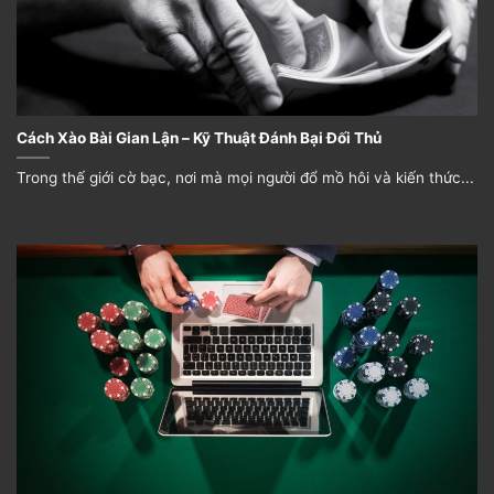
Cốt lõi của XO88 đến từ các trò chơi bài truyền thống
tại Việt Nam. Nó kết hợp một loạt các trò chơi bài
khác nhau như Tá lả, Tiến lên, và Sâm trong một ứng
dụng di động dễ sử dụng. Khi bạn bắt đầu chơi XO88,
bạn sẽ nhận được một số lượng xu nhất định để đặt
Cách Xào Bài Gian Lận – Kỹ Thuật Đánh Bại Đối Thủ
cược trong các trò chơi. Hãy đầu tư cẩn thận, vì mục
Trong thế giới cờ bạc, nơi mà mọi người đổ mồ hôi và kiến thức...
tiêu là giành được nhiều xu nhất có thể.
Poker Texas
Một trong những trò chơi bài phổ biến nhất trên XO88
là Poker Texas. Phần lớn người chơi đã quen thuộc với
cách chơi Poker Texas, nó được chia thành các vòng
chơi với mỗi người chơi phải xem xét liệu họ có bài tốt
đủ để gọi, nâng, hay là nên bỏ cuộc.
Bí quyết chơi bài Poker Texas
: Đây là một trò chơi cần
sự tư duy logic và chiến lược. Một trong những yếu tố
quan trọng nhất là quyết định lúc nào nên gọi, lúc nào