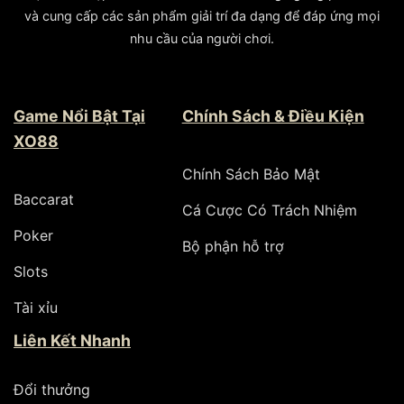
hữu hệ thống game đa dạng, đáp ứng mọi nhu cầu của
và cung cấp các sản phẩm giải trí đa dạng để đáp ứng mọi
người chơi.
nhu cầu của người chơi.
Đồ họa tinh tế
Game Nổi Bật Tại
Chính Sách & Điều Kiện
XO88 được thiết kế với đồ họa tinh tế và màu sắc rực
XO88
rỡ, tạo nên sự hấp dẫn từ cái nhìn đầu tiên. Sự chuyên
nghiệp của giao diện không chỉ hài hòa mà còn đúng
Chính Sách Bảo Mật
chuẩn, giúp người chơi dễ dàng tìm kiếm thông tin,
Baccarat
nắm bắt các tính năng trong trò chơi.
Cá Cược Có Trách Nhiệm
Poker
Bộ phận hỗ trợ
Hệ thống game đa dạng
Slots
Điểm mạnh tiếp theo của XO88 chính là hệ thống
Tài xỉu
game đa dạng. Dù bạn là fan của bài truyền thống như
Poker, Baccarat hay yêu thích những game slot mới,
Liên Kết Nhanh
tất cả đều có thể tìm thấy tại XO88. Điều này giúp
người chơi không bao giờ cảm thấy nhàm chán khi
Đổi thưởng