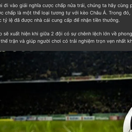
i đi vào giải nghĩa cược chấp nửa trái, chúng ta hãy cùng 
c chấp là một thể loại tương tự với kèo Châu Á. Trong đó,
 tỷ lệ đã được nhà cái cung cấp để nhận tiền thưởng.
 sẽ xuất hiện khi giữa 2 đội có sự chênh lệch lớn về phon
 thế trận và giúp người chơi có trải nghiệm trọn vẹn nhất k