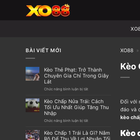
Bỏ
qua
nội
dung
XO
BÀI VIẾT MỚI
XO88
Kèo 
Kèo Thẻ Phạt: Trở Thành
Chuyên Gia Chỉ Trong Giây
Lát
Chức năng bình luận bị tắt
ở
Kèo
Thẻ
Kèo Chấp Nửa Trái: Cách
Đối với
Phạt:
Tối Ưu Nhất Giúp Tăng Thu
đáo và đ
Trở
Nhập
Thành
kèo chấ
Chức năng bình luận bị tắt
ở
Chuyên
Kèo
Gia
Kèo 
Chấp
Chỉ
Kèo Chấp 1 Trái Là Gì? Nắm
Nửa
Trong
Rõ Để Thu Về Lợi Nhuận Tối