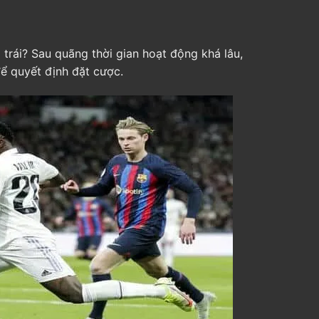
trái? Sau quãng thời gian hoạt động khá lâu,
để quyết định đặt cược.