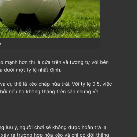
p
ào mạnh hơn thì là cửa trên và tương tự với bên
a dưới một tỷ lệ nhất định.
cụ thể là kèo chấp nửa trái. Với tỷ lệ 0.5, việc
u bởi nếu họ không thắng trên sân nhưng về
ng lưu ý, người chơi sẽ không được hoàn trả lại
g xảy ra trường hợp hòa kèo và chỉ có đội thắng