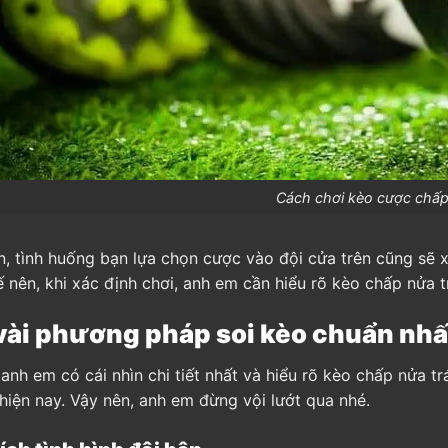
Cách chơi kèo cược chấp
n, tình huống bạn lựa chọn cược vào đội cửa trên cũng sẽ x
ế nên, khi xác định chơi, anh em cần hiểu rõ kèo chấp nửa trái
vài phương pháp soi kèo chuẩn nhấ
anh em có cái nhìn chi tiết nhất và hiểu rõ kèo chấp nửa tr
hiện nay. Vậy nên, anh em đừng vội lướt qua nhé.