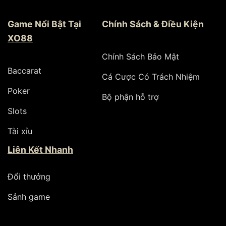
Game Nổi Bật Tại
Chính Sách & Điều Kiện
XO88
Chính Sách Bảo Mật
Baccarat
Cá Cược Có Trách Nhiệm
Poker
Bộ phận hỗ trợ
Slots
Tài xỉu
Liên Kết Nhanh
Đổi thưởng
Sảnh game