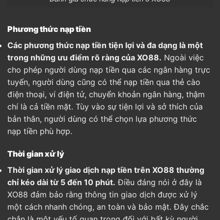
Phương thức nạp tiền
Các phương thức nạp tiền tiện lợi và đa dạng là một
trong những ưu điểm rõ ràng của XO88.
Ngoài việc
cho phép người dùng nạp tiền qua các ngân hàng trực
tuyến, người dùng cũng có thể nạp tiền qua thẻ cào
điện thoại, ví điện tử, chuyển khoản ngân hàng, thậm
chí là cả tiền mặt. Tùy vào sự tiện lợi và sở thích của
bản thân, người dùng có thể chọn lựa phương thức
nạp tiền phù hợp.
Thời gian xử lý
Thời gian xử lý giao dịch nạp tiền trên XO88 thường
chỉ kéo dài từ 5 đến 10 phút.
Điều đáng nói ở đây là
XO88 đảm bảo rằng thông tin giao dịch được xử lý
một cách nhanh chóng, an toàn và bảo mật. Đây chắc
chắn là một yếu tố quan trọng đối với bất kỳ người