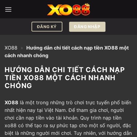
Bỏ
qua
nội
dung
ĐĂNG NHẬP
ĐĂNG KÝ
XO88
»
Hướng dẫn chi tiết cách nạp tiền XO88 một
cách nhanh chóng
HƯỚNG DẪN CHI TIẾT CÁCH NẠP
TIỀN XO88 MỘT CÁCH NHANH
CHÓNG
XO88
là một trong những trò chơi trực tuyến phổ biến
nhất hiện nay tại Việt Nam. Để tham gia chơi, người
chơi cần nạp tiền vào tài khoản. Quy trình nạp tiền
xo88
có thể tạo ra sự phức tạp cho một số người, đặc
biệt là những người mới chơi. Tuy nhiên, với hướng dẫn