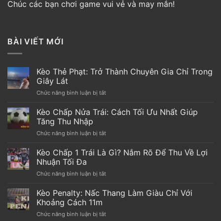
Chúc các bạn chơi game vui vẻ và may mắn!
BÀI VIẾT MỚI
Kèo Thẻ Phạt: Trở Thành Chuyên Gia Chỉ Trong
Giây Lát
Chức năng bình luận bị tắt
ở
Kèo
Thẻ
Kèo Chấp Nửa Trái: Cách Tối Ưu Nhất Giúp
Phạt:
Tăng Thu Nhập
Trở
Chức năng bình luận bị tắt
ở
Thành
Kèo
Chuyên
Chấp
Kèo Chấp 1 Trái Là Gì? Nắm Rõ Để Thu Về Lợi
Gia
Nửa
Chỉ
Nhuận Tối Đa
Trái:
Trong
Chức năng bình luận bị tắt
ở
Cách
Giây
Kèo
Tối
Lát
Chấp
Kèo Penalty: Nấc Thang Làm Giàu Chỉ Với
Ưu
1
Nhất
Khoảng Cách 11m
Trái
Giúp
Chức năng bình luận bị tắt
ở
Là
Tăng