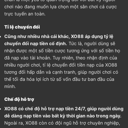
chơi nào đang muốn lựa chọn một sân chơi cá cược
trực tuyến an toàn.
Tỉ lệ chuyển đổi
Cũng như nhiều nhà cái khác, XO88 áp dụng tỷ lệ
chuyển đổi nạp tiền cố định.
Tức là, người dùng sẽ
nhận được một số tiền cược tương ứng với số tiền họ
đã nạp vào tài khoản. Tuy nhiên, theo nhận định của
nhiều người chơi, tỉ lệ chuyển đổi tiền nạp của XO88
tương đối hấp dẫn và cạnh tranh, giúp người chơi có
thể tối đa hóa lợi ích từ số vốn đầu tư ban đầu của
mình.
Chế độ hỗ trợ
XO88 có chế độ hỗ trợ nạp tiền 24/7, giúp người dùng
dễ dàng nạp tiền vào bất kỳ thời gian nào trong ngày.
Ngoài ra, XO88 còn có đội ngũ hỗ trợ chuyên nghiệp,