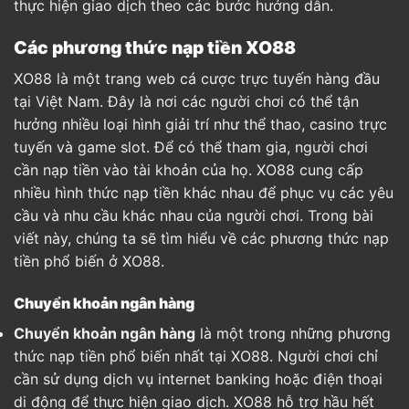
thực hiện giao dịch theo các bước hướng dẫn.
Các phương thức nạp tiền XO88
XO88 là một trang web cá cược trực tuyến hàng đầu
tại Việt Nam. Đây là nơi các người chơi có thể tận
hưởng nhiều loại hình giải trí như thể thao, casino trực
tuyến và game slot. Để có thể tham gia, người chơi
cần nạp tiền vào tài khoản của họ. XO88 cung cấp
nhiều hình thức nạp tiền khác nhau để phục vụ các yêu
cầu và nhu cầu khác nhau của người chơi. Trong bài
viết này, chúng ta sẽ tìm hiểu về các phương thức nạp
tiền phổ biến ở XO88.
Chuyển khoản ngân hàng
Chuyển khoản ngân hàng
là một trong những phương
thức nạp tiền phổ biến nhất tại XO88. Người chơi chỉ
cần sử dụng dịch vụ internet banking hoặc điện thoại
di động để thực hiện giao dịch. XO88 hỗ trợ hầu hết