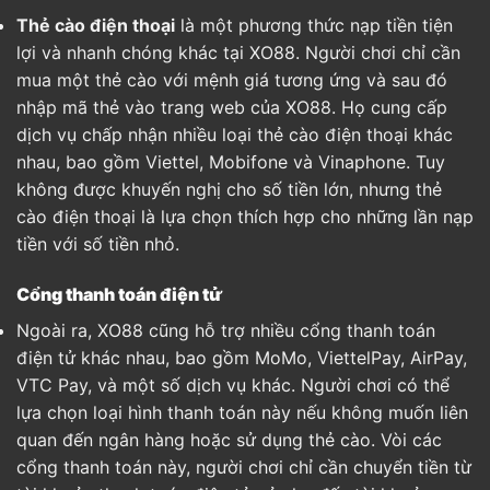
Thẻ cào điện thoại
là một phương thức nạp tiền tiện
lợi và nhanh chóng khác tại XO88. Người chơi chỉ cần
mua một thẻ cào với mệnh giá tương ứng và sau đó
nhập mã thẻ vào trang web của XO88. Họ cung cấp
dịch vụ chấp nhận nhiều loại thẻ cào điện thoại khác
nhau, bao gồm Viettel, Mobifone và Vinaphone. Tuy
không được khuyến nghị cho số tiền lớn, nhưng thẻ
cào điện thoại là lựa chọn thích hợp cho những lần nạp
tiền với số tiền nhỏ.
Cổng thanh toán điện tử
Ngoài ra, XO88 cũng hỗ trợ nhiều cổng thanh toán
điện tử khác nhau, bao gồm MoMo, ViettelPay, AirPay,
VTC Pay, và một số dịch vụ khác. Người chơi có thể
lựa chọn loại hình thanh toán này nếu không muốn liên
quan đến ngân hàng hoặc sử dụng thẻ cào. Vòi các
cổng thanh toán này, người chơi chỉ cần chuyển tiền từ