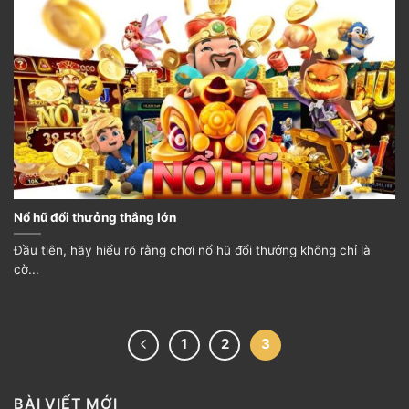
Sự phát triển và ảnh hưởng của trò chơi Nổ Hũ trong
ngành cá cược
Với sự phát triển của công nghệ, Nổ Hũ đã dần dần trở
thành một trò chơi không thể thiếu trong ngành câu cá
giải trí. Sức hút mạnh mẽ của trò chơi này đã thu hút
hàng triệu người chơi, tạo ra doanh thu lớn cho các
nhà cung cấp và tạo dựng một vị thế vững chắc trong
ngành công nghiệp game trực tuyến hiện đại.
Nổ hũ đổi thưởng thắng lớn
Đầu tiên, hãy hiểu rõ rằng chơi nổ hũ đổi thưởng không chỉ là
cờ...
1
2
3
BÀI VIẾT MỚI