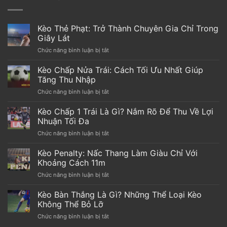
Tên gọi Nổ Hũ xuất phát từ việc người chơi có cơ hội “Nổ
Hũ” – nghĩa là giành được số tiền thưởng lớn sau mỗi vòng
quay.
Kèo Thẻ Phạt: Trở Thành Chuyên Gia Chỉ Trong
Giây Lát
Chức năng bình luận bị tắt
ở
Cách Chơi Nổ Hũ
Kèo
Thẻ
Kèo Chấp Nửa Trái: Cách Tối Ưu Nhất Giúp
Luật chơi và cơ bản về cách hoạt động của trò chơi
Phạt:
Tăng Thu Nhập
Trở
Trò chơi Nổ Hũ có nguyên tắc hoạt động đơn giản:
Chức năng bình luận bị tắt
ở
Thành
Kèo
người chơi cược một số tiền và quay, với hi vọng rằng
Chuyên
Chấp
Kèo Chấp 1 Trái Là Gì? Nắm Rõ Để Thu Về Lợi
Gia
sau khi quay, những biểu tượng trên màn hình sẽ tạo ra
Nửa
Chỉ
Nhuận Tối Đa
một hàng hoặc một dãy ký hiệu giống nhau. Nếu kết
Trái:
Trong
Chức năng bình luận bị tắt
ở
Cách
Giây
quả sau cùng là một dãy ký hiệu giống nhau, người
Kèo
Tối
Lát
Chấp
chơi sẽ nhận được một số tiền thưởng dựa trên bảng
Kèo Penalty: Nấc Thang Làm Giàu Chỉ Với
Ưu
1
Nhất
Khoảng Cách 11m
trả thưởng.
Trái
Giúp
Chức năng bình luận bị tắt
ở
Là
Tăng
Kèo
Gì?
Thu
Thông tin về cách người chơi có thể tham gia và đặt
Penalty:
Kèo Bàn Thắng Là Gì? Những Thể Loại Kèo
Nắm
Nhập
cược
Nấc
Rõ
Không Thể Bỏ Lỡ
Thang
Để
Chức năng bình luận bị tắt
ở
Để chơi Nổ Hũ, người chơi cần đăng ký tài khoản và
Làm
Thu
Kèo
Giàu