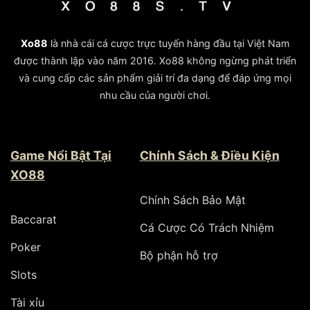
Bỏ
Lỡ
Xo88
là nhà cái cá cược trực tuyến hàng đầu tại Việt Nam
được thành lập vào năm 2016. Xo88 không ngừng phát triển
và cung cấp các sản phẩm giải trí đa dạng để đáp ứng mọi
nhu cầu của người chơi.
Game Nổi Bật Tại
Chính Sách & Điều Kiện
XO88
Chính Sách Bảo Mật
Baccarat
Cá Cược Có Trách Nhiệm
Poker
Bộ phận hỗ trợ
Slots
Tài xỉu