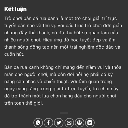
Kết luận
Trò chơi bắn cá rùa xanh là một trò chơi giải trí trực
tuyến cân não và thú vị. Với cấu trúc trò chơi đơn giản
nhưng đầy thử thách, nó đã thu hút sự quan tâm của
nhiều người chơi. Hiệu ứng đồ họa tuyệt đẹp và âm
thanh sống động tạo nên một trải nghiệm độc đáo và
cuốn hút.
Bắn cá rùa xanh không chỉ mang đến niềm vui và thỏa
mãn cho người chơi, mà còn đòi hỏi họ phải có kỹ
năng cân nhắc và chiến thuật. Với tầm quan trọng
ngày càng tăng trong giải trí trực tuyến, trò chơi này
đã trở thành một lựa chọn hàng đầu cho người chơi
trên toàn thế giới.