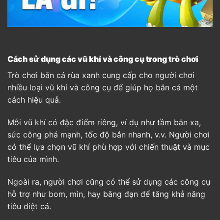
Cách sử dụng các vũ khí và công cụ trong trò chơi
Trò chơi bắn cá rùa xanh cung cấp cho người chơi
nhiều loại vũ khí và công cụ để giúp họ bắn cá một
cách hiệu quả.
Mỗi vũ khí có đặc điểm riêng, ví dụ như tầm bắn xa,
sức công phá mạnh, tốc độ bắn nhanh, v.v. Người chơi
có thể lựa chọn vũ khí phù hợp với chiến thuật và mục
tiêu của mình.
Ngoài ra, người chơi cũng có thể sử dụng các công cụ
hỗ trợ như bom, mìn, hay băng đạn để tăng khả năng
tiêu diệt cá.