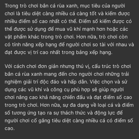
Trong trò chơi bắn cá rùa xanh, mục tiêu của người
chơi là tiêu diệt càng nhiều cá càng tốt và kiếm được
nhiều điểm số cao nhất có thể. Điểm số kiếm được có
thể được sử dụng để mua vũ khí mạnh hơn hoặc các
vật phẩm khác trong trò chơi. Hơn nữa, trò chơi còn
có tính năng xếp hạng để người chơi so tài với nhau và
đạt được vị trí cao nhất trong bảng xếp hạng.
Với cách chơi đơn giản nhưng thú vị, cấu trúc trò chơi
bắn cá rùa xanh mang đến cho người chơi những trải
nghiệm giải trí độc đáo và hấp dẫn. Việc chọn và sử
dụng các vũ khí và công cụ phù hợp sẽ giúp người
chơi nâng cao khả năng chiến đấu và đạt điểm số cao
trong trò chơi. Hơn nữa, sự đa dạng về loại cá và điểm
số tương ứng tạo ra sự thách thức và động lực để
người chơi cố gắng tiêu diệt càng nhiều cá có điểm số
cao.