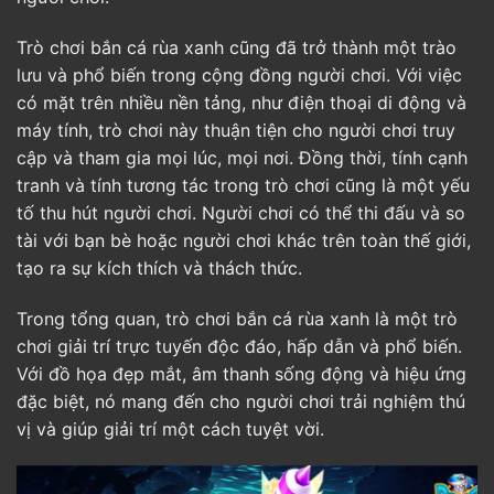
Trò chơi bắn cá rùa xanh cũng đã trở thành một trào
lưu và phổ biến trong cộng đồng người chơi. Với việc
có mặt trên nhiều nền tảng, như điện thoại di động và
máy tính, trò chơi này thuận tiện cho người chơi truy
cập và tham gia mọi lúc, mọi nơi. Đồng thời, tính cạnh
tranh và tính tương tác trong trò chơi cũng là một yếu
tố thu hút người chơi. Người chơi có thể thi đấu và so
tài với bạn bè hoặc người chơi khác trên toàn thế giới,
tạo ra sự kích thích và thách thức.
Trong tổng quan, trò chơi bắn cá rùa xanh là một trò
chơi giải trí trực tuyến độc đáo, hấp dẫn và phổ biến.
Với đồ họa đẹp mắt, âm thanh sống động và hiệu ứng
đặc biệt, nó mang đến cho người chơi trải nghiệm thú
vị và giúp giải trí một cách tuyệt vời.