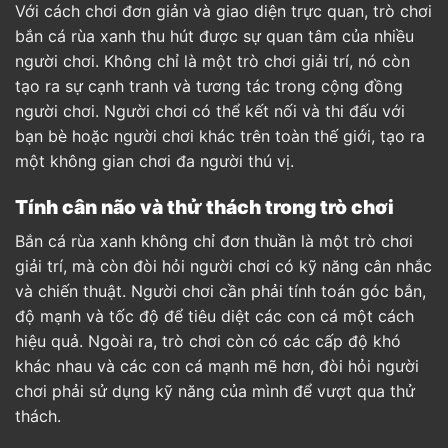
Với cách chơi đơn giản và giao diện trực quan, trò chơi
bắn cá rùa xanh thu hút được sự quan tâm của nhiều
người chơi. Không chỉ là một trò chơi giải trí, nó còn
tạo ra sự cạnh tranh và tương tác trong cộng đồng
người chơi. Người chơi có thể kết nối và thi đấu với
bạn bè hoặc người chơi khác trên toàn thế giới, tạo ra
một không gian chơi đa người thú vị.
Tính cân não và thử thách trong trò chơi
Bắn cá rùa xanh không chỉ đơn thuần là một trò chơi
giải trí, mà còn đòi hỏi người chơi có kỹ năng cân nhắc
và chiến thuật. Người chơi cần phải tính toán góc bắn,
độ mạnh và tốc độ để tiêu diệt các con cá một cách
hiệu quả. Ngoài ra, trò chơi còn có các cấp độ khó
khác nhau và các con cá mạnh mẽ hơn, đòi hỏi người
chơi phải sử dụng kỹ năng của mình để vượt qua thử
thách.