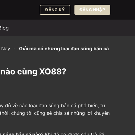
ĐĂNG NHẬP
ĐĂNG KÝ
Blog
n Nay
»
Giải mã có những loại đạn súng bắn cá
á nào cùng XO88?
ầy đủ về các loại đạn súng bắn cá phổ biến, từ
ời, chúng tôi cũng sẽ chia sẻ những lời khuyên
n súng bắn cá nào
? Khi đã có được câu trả lời,