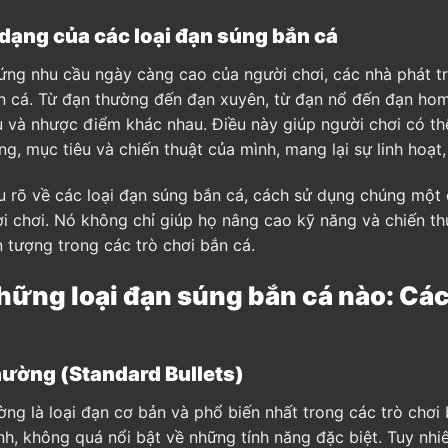
dạng của các loại đạn súng bắn cá
ng nhu cầu ngày càng cao của người chơi, các nhà phát tr
n cá. Từ đạn thường đến đạn xuyên, từ đạn nổ đến đạn ho
u và nhược điểm khác nhau. Điều này giúp người chơi có th
ng, mục tiêu và chiến thuật của mình, mang lại sự linh hoạt
u rõ về các loại đạn súng bắn cá, cách sử dụng chúng một 
i chơi. Nó không chỉ giúp họ nâng cao kỹ năng và chiến t
 tượng trong các trò chơi bắn cá.
hững loại đạn súng bắn cá nào: Các
hường (Standard Bullets)
ng là loại đạn cơ bản và phổ biến nhất trong các trò chơi
nh, không quá nổi bật về những tính năng đặc biệt. Tuy nhi