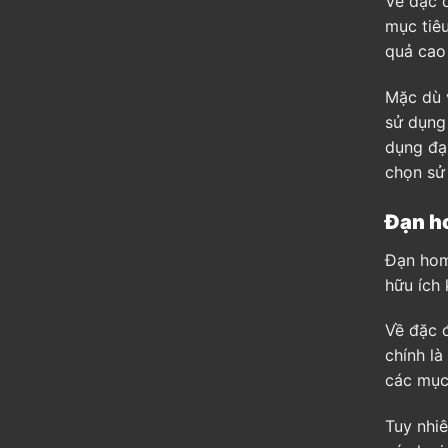
Về đặc đ
mục tiêu
quả cao 
Mặc dù 
sử dụng 
dụng đạn
chọn sử
Đạn h
Đạn homi
hữu ích 
Về đặc 
chính là
các mục
Tuy nhiê