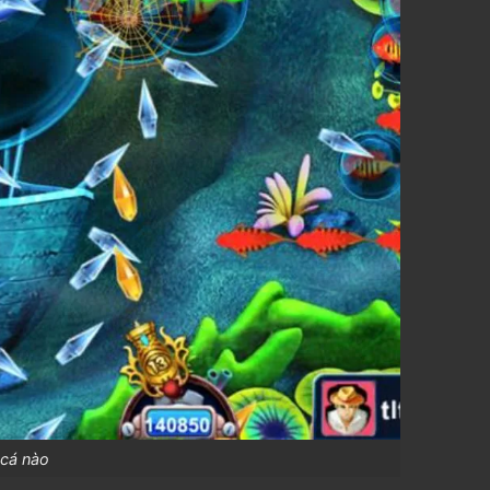
 cá nào