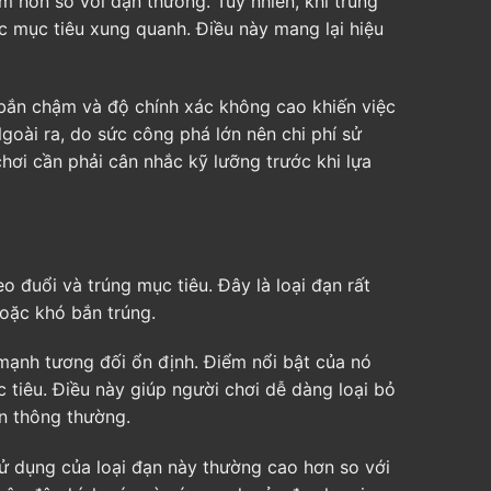
 hơn so với đạn thường. Tuy nhiên, khi trúng
c mục tiêu xung quanh. Điều này mang lại hiệu
bắn chậm và độ chính xác không cao khiến việc
goài ra, do sức công phá lớn nên chi phí sử
hơi cần phải cân nhắc kỹ lưỡng trước khi lựa
 đuổi và trúng mục tiêu. Đây là loại đạn rất
hoặc khó bắn trúng.
mạnh tương đối ổn định. Điểm nổi bật của nó
 tiêu. Điều này giúp người chơi dễ dàng loại bỏ
n thông thường.
sử dụng của loại đạn này thường cao hơn so với