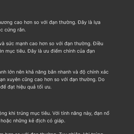
hương cao hơn so với đạn thường. Đây là lựa
ặc cứng rắn.
 và sức mạnh cao hơn so với đạn thường. Điều
ên mục tiêu. Đây là ưu điểm chính của đạn
ạnh lớn nên khả năng bắn nhanh và độ chính xác
đạn xuyên cũng cao hơn so với đạn thường. Do
để đạt hiệu quả tối ưu.
ng khi trúng mục tiêu. Với tính năng này, đạn nổ
 hoặc những kẻ địch có giáp.