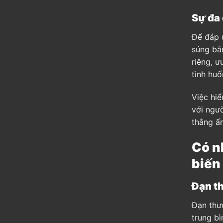
Sự đa 
Để đáp ứ
súng bắ
riêng, ư
tình huố
Việc hiể
với ngườ
thắng ấn
Có n
biến
Đạn t
Đạn thườ
trung bì