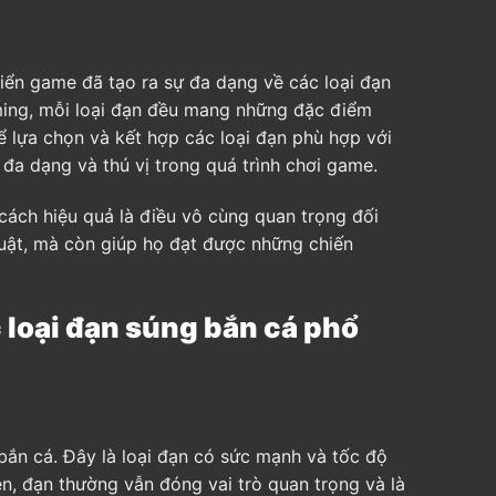
iển game đã tạo ra sự đa dạng về các loại đạn
ming, mỗi loại đạn đều mang những đặc điểm
ể lựa chọn và kết hợp các loại đạn phù hợp với
, đa dạng và thú vị trong quá trình chơi game.
cách hiệu quả là điều vô cùng quan trọng đối
huật, mà còn giúp họ đạt được những chiến
 loại đạn súng bắn cá phổ
 bắn cá. Đây là loại đạn có sức mạnh và tốc độ
ên, đạn thường vẫn đóng vai trò quan trọng và là