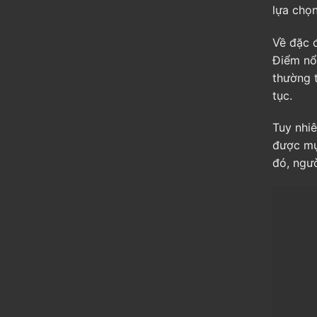
lựa chọn
Về đặc đ
Điểm nổi
thường t
tục.
Tuy nhi
được mục
đó, ngườ