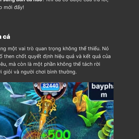
o mới đấy!
n cá
óng một vai trò quan trọng không thể thiếu. Nó
ố then chốt quyết định hiệu quả và kết quả của
iêu, mà còn là một phần không thể tách rời
i giỏi và người chơi bình thường.