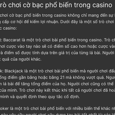
rò chơi cờ bạc phổ biến trong casino
chơi cờ bạc phổ biến trong casino không chỉ mang đến sự h
 cấp cơ hội để kiếm lợi nhuận. Dưới đây là một số trò chơ
ạc
casino
:
: Baccarat là một trò chơi bài phổ biến trong casino. Trò c
hơi cược vào tay nào sẽ có điểm số cao hơn hoặc cược vào 
và điểm số được tính dựa trên giá trị của từng lá bài. Ngườ
t quả của người khác.
k: Blackjack là một trò chơi bài phổ biến mà người chơi đấu
tổng điểm gần bằng hoặc bằng 21 mà không vượt quá. Người 
 lá bài để tăng tổng điểm của họ. Người chơi cũng có thể
 của mình. Trò chơi này kết thúc khi tất cả người chơi đã h
mình và quyết định theo quy tắc cố định.
oker là một trò chơi bài phổ biến với nhiều biến thể khác 
 này yêu cầu người chơi xây dựng tay bài tốt nhất từ các l