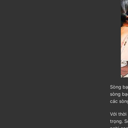
Lỡ
Sòng b
sòng b
các sòn
Với thờ
trọng. S