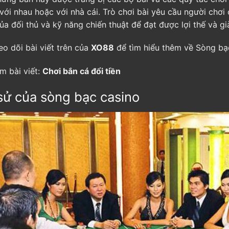
với nhau hoặc với nhà cái. Trò chơi bài yêu cầu người chơ
ủa đối thủ và kỹ năng chiến thuật để đạt được lợi thế và gi
o dõi bài viết trên của
XO88
để tìm hiểu thêm về Sòng bạc
m bài viết:
Chơi bắn cá đổi tiền
sử của sòng bạc casino