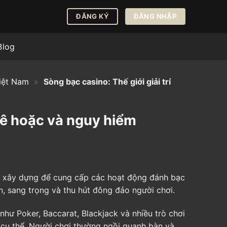
ĐĂNG NHẬP
ĐĂNG KÝ
Blog
iệt Nam
»
Sòng bạc casino: Thế giới giải trí
 mê hoặc và nguy hiểm
và xây dựng để cung cấp các hoạt động đánh bạc
, sang trọng và thu hút đông đảo người chơi.
như Poker, Baccarat, Blackjack và nhiều trò chơi
 cụ thể. Người chơi thường ngồi quanh bàn và