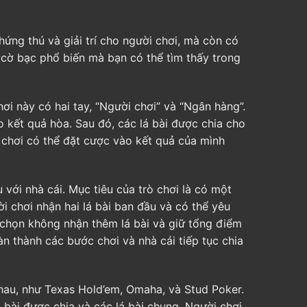
ứng thú và giải trí cho người chơi, mà còn có
i cờ bạc phổ biến mà bạn có thể tìm thấy trong
hơi này có hai tay, “Người chơi” và “Ngân hàng”.
kết quả hòa. Sau đó, các lá bài được chia cho
i chơi có thể đặt cược vào kết quả của mình
 với nhà cái. Mục tiêu của trò chơi là có một
chơi nhận hai lá bài ban đầu và có thể yêu
 chọn không nhận thêm lá bài và giữ tổng điểm
oàn thành các bước chơi và nhà cái tiếp tục chia
nhau, như Texas Hold’em, Omaha, và Stud Poker.
á bài được chia và các lá bài chung. Người chơi