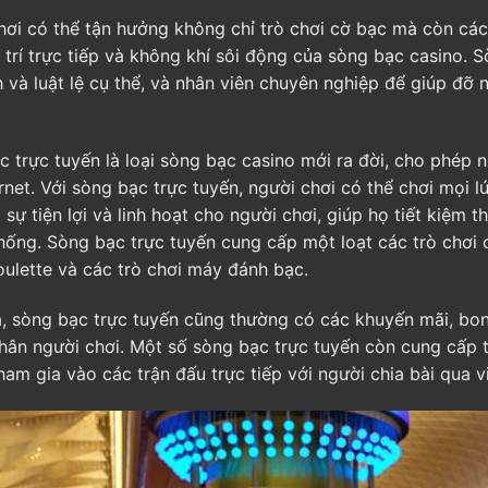
ơi có thể tận hưởng không chỉ trò chơi cờ bạc mà còn các 
i trí trực tiếp và không khí sôi động của sòng bạc
casino
. 
 và luật lệ cụ thể, và nhân viên chuyên nghiệp để giúp đỡ
 trực tuyến là loại sòng bạc
casino
mới ra đời, cho phép n
rnet. Với sòng bạc trực tuyến, người chơi có thể chơi mọi lú
 sự tiện lợi và linh hoạt cho người chơi, giúp họ tiết kiệm 
hống. Sòng bạc trực tuyến cung cấp một loạt các trò chơi 
oulette và các trò chơi máy đánh bạc.
a, sòng bạc trực tuyến cũng thường có các
khuyến mãi
, bo
hân người chơi. Một số sòng bạc trực tuyến còn cung cấp trò
ham gia vào các trận đấu trực tiếp với người chia bài qua vi