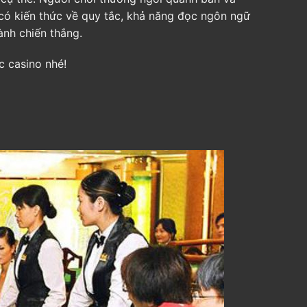
i có kiến thức về quy tắc, khả năng đọc ngôn ngữ
ành chiến thắng.
 casino nhé!