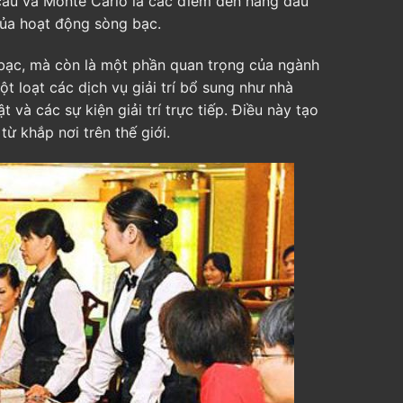
cau và Monte Carlo là các điểm đến hàng đầu
của hoạt động sòng bạc.
 bạc, mà còn là một phần quan trọng của ngành
ột loạt các dịch vụ giải trí bổ sung như nhà
và các sự kiện giải trí trực tiếp. Điều này tạo
từ khắp nơi trên thế giới.