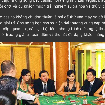
o cấp. Những sòng bạc
casino
nổi tiếng như Las Vegas, Ma
i chơi và du khách muốn trải nghiệm sự xa hoa và thú vị 
c casino không chỉ đơn thuần là nơi để thử vận may và cờ
và giải trí. Các sòng bạc casino hiện đại thường cung cấp m
 cấp, quán bar, câu lạc bộ đêm, phòng trình diễn nghệ thuật 
ôi trường giải trí toàn diện và thu hút đa dạng khách hàng 