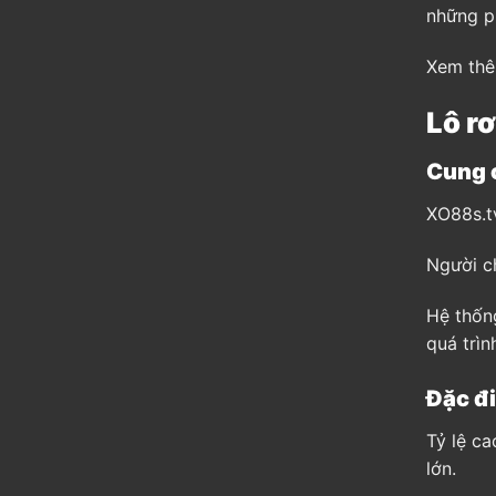
những p
Xem th
Lô rơ
Cung c
XO88s.tv
Người ch
Hệ thống
quá trìn
Đặc đi
Tỷ lệ ca
lớn.