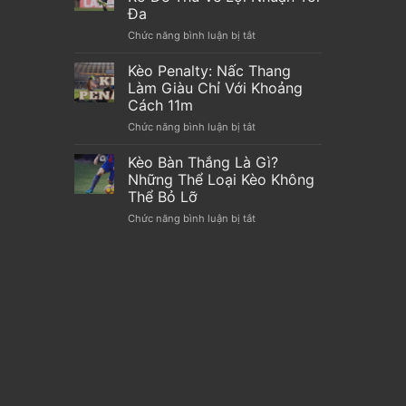
Trái:
Giây
Đa
Cách
Lát
Chức năng bình luận bị tắt
ở
Tối
Kèo
Ưu
Chấp
Nhất
Kèo Penalty: Nấc Thang
1
Giúp
Làm Giàu Chỉ Với Khoảng
Trái
Tăng
Cách 11m
Là
Thu
Chức năng bình luận bị tắt
ở
Gì?
Nhập
Kèo
Nắm
Penalty:
Rõ
Kèo Bàn Thắng Là Gì?
Nấc
Để
Những Thể Loại Kèo Không
Thang
Thu
Thể Bỏ Lỡ
Làm
Về
Chức năng bình luận bị tắt
ở
Giàu
Lợi
Kèo
Chỉ
Nhuận
Bàn
Với
Tối
Thắng
Khoảng
Đa
Là
Cách
Gì?
11m
Những
Thể
Loại
Kèo
Không
Thể
Bỏ