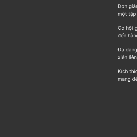
Đơn giản
một tập
Cơ hội g
đến hàng
Đa dạng 
xiên liê
Kích thí
mang đến